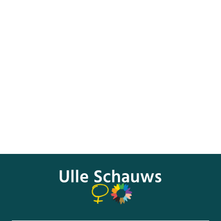
Die Anhörung wird live im Parlamentsfernsehen übertragen
– ihr könnt sie auf bundestag.de live verfolgen und später
auch in der Mediathek ansehen.
Die Realität zeigt: Viele Betroffene haben Schwierigkeiten,
eine Einrichtung zu finden oder müssen lange Wege auf
sich nehmen – besonders im ländlichen Raum. Gleichzeitig
verschlechtert sich die Versorgungslage seit Jahren.
Unser Ziel: Eine flächendeckende, verlässliche Versorgung,
klare gesetzliche Regelungen und bessere Unterstützung in
Ausbildung und Praxis.
Wir bleiben dran – für eine gerechte und gesicherte
Versorgung.