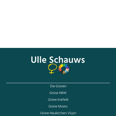
Mitwirkung der ALEKS & SHANTU GmbH entsteht.
Es handelt sich bei dieser Vorlage nicht um eine
Rechtsberatung. Alle Angaben erfolgen nach bestem
Wissen, jedoch ohne Gewähr auf Vollständigkeit oder
rechtliche Verbindlichkeit.
Eine sichtbare Quellenangabe mit Verlinkung auf
www.aleksundshantu.com
ist erwünscht.
Die Grünen
Grüne NRW
Grüne Krefeld
Grüne Moers
Grüne Neukirchen-Vluyn