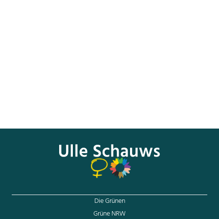
Abgeordneten der LINKEN)
Noch ein Thema der Kategorie „Ende offen“ steht auf der
Agenda der Kulturpolitik: der Neubau für ein Museum der
Kunst des 20. Jahrhunderts hier in Berlin. Seit über einem
Jahr reden Sie jetzt über diesen Neubau, Frau Grütters. Bis
heute ist aber auch hier nichts Substanzielles passiert: kein
Budget, kein Zeitplan. Das Ende ist offen – wie so oft.
Vielen Dank.
(Beifall beim BÜNDNIS 90/DIE GRÜNEN)
Die Grünen
Grüne NRW