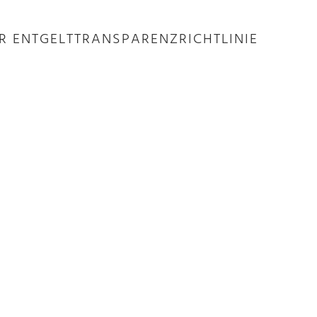
 ENTGELTTRANSPARENZRICHTLINIE
Aktuellen Stunde im WDR und habe über die Entgelttranspar
 von Lohntransparenz gesprochen.
: https://www1.wdr.de/fernsehen/aktuelle-stunde/alle-video