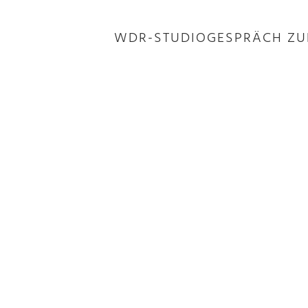
WDR-STUDIOGESPRÄCH ZUR
Am Sonntag war ich zu Gast bei der 
Bundesregierung und die Bedeutung
Den gesamten Beitrag findet ihr hier