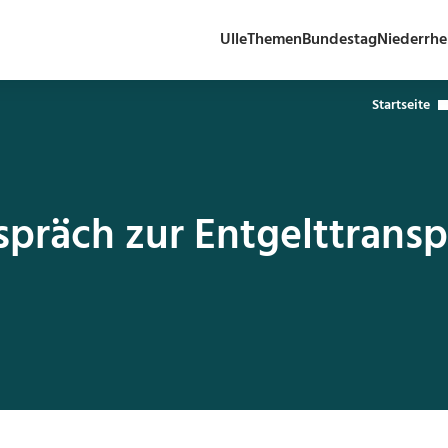
Ulle
Themen
Bundestag
Niederrhe
Startseite
räch zur Entgelttranspa