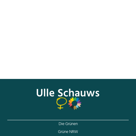
Eine offizielle Liste soll seit Kurzem informieren, welche
Ärzte in Deutschland Abtreibungen vornehmen. Das
Problem: Es steht kaum jemand darauf.
Für das bevölkerungsreichste Bundesland Nordrhein-
Westfalen seien gerade einmal drei Praxen gelistet,
kritisierte die frauenpolitische Sprecherin der Grünen, Ulle
Schauws. „Ungewollt schwangeren Frauen in Not hilft das
nicht.“
Den gesamten Artikel finden
Sie
hier.
Die Grünen
Grüne NRW