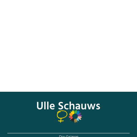
Der diesjährige Internationale Frauentag steht stark unter
dem Eindruck des grausamen Krieges in der Ukraine und
der Menschen, die nun auch in Deutschland Zuflucht,
Schutz und Hilfe suchen. 90 Prozent der Flüchtenden sind
Frauen und Kinder. An diesem Internationalen Frauentag
sind grenzenlose Solidarität und jeder Einsatz dafür, ihnen
das Ankommen in Deutschland so gut wie möglich zu
erleichtern, besonders wichtig. Dieser Internationale
Frauentag markiert auch, wie wichtig die Repräsentanz
von Frauen in der Außenpolitik, der
Entwicklungszusammenarbeit und bei allen
Friedensverhandlungen ist.