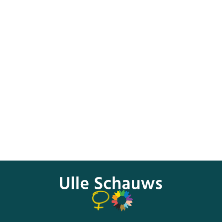
Das Schlossthearter in Moers lud am 18.10.2016 lokale
Politiker und Bürgermeister Christoph Fleischhauer zu
einem „Tresengespräch“ in die Röhre ein. Auf Grund von
Verpflichtungen im Deutschen Bundestag konnte Ulle
Schauws nicht an der Diskussion teilnehmen. Die Absage
von Ulle Schauws und der ihrer Bundestagskollegin Kerstin
Radomski, wurden künstlerisch vorgetragen.
Den gesamten Artikel von Matthias Alfringhaus in der WAZ
können Sie
hier nachlesen
.