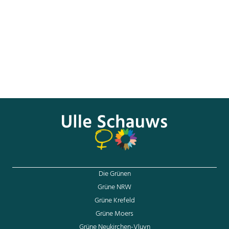
Fraktion, Ulle Schauws. In der Bereinigungssitzung, der
abschließenden Sitzung eines Haushaltsausschusses,
können zwar kurzfristig noch Anträge eingebracht werden
– was ein Unionspolitiker für den FSI-Antrag nutzte.
Allerdings, so Schauws, würden auch diese Anträge im
Vorfeld zwischen den Koalitionsparteien Union und SPD
durchgesprochen und schriftlich formuliert.
Der gesamte Artikel
hier
.
Die Grünen
Grüne NRW
Grüne Krefeld
Grüne Moers
Grüne Neukirchen-Vluyn