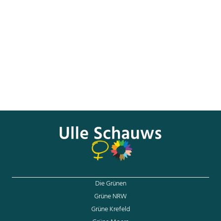
insbesondere einer Reform der Paragraphen 177,179
Strafgesetzbuch. Bundesjustizminister Maas muss nun
seinen Ankündigungen von vergangenen Dezember
Taten folgen lassen und Vorschläge für die konkrete
Umsetzung der Regelungen der Istanbul-Konvention
im deutschen Recht vorlegen. Wir werden unseren
Antrag (Drs.-Nr. 18/1969) bald in den Bundestag zur
Abstimmung einbringen.
Die Grünen
Grüne NRW
Grüne Krefeld