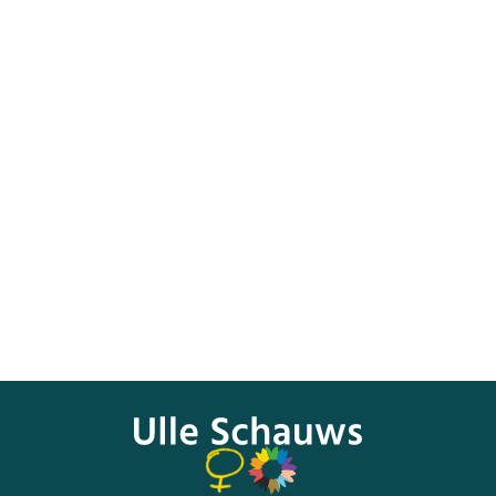
Über unsere Reise und die Gespräche wurde viel berichtet.
Gut so. Denn es geht darum, sichtbar zu machen, wie die
Lage in Polen aus verschiedenen Blickwinkeln ist:
Queer.de:
https://www.queer.de/detail.php?
article_id=37151
Bild.de:
https://www.bild.de/lgbt/2020/lgbt/gruenen-
besuch-in-polen-pis-partei-nutzt-homophobe-
stimmungsmache-73087264.bild.html
Mannschaft Magazin:
https://mannschaft.com/2020/09/25/befuerworter-
von-lgbt-freie-zonen-stellen-sich-nicht-der-kritik/