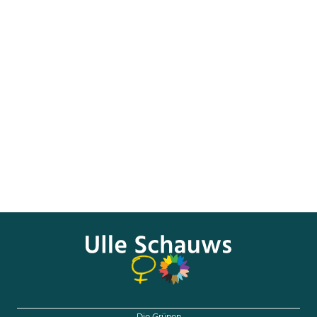
Es gibt größere Museen in Nordrhein-Westfalen, auch
solche, die öfter in überregionalen Schlagzeilen zu finden
sind. Aber besonders und immer einen Besuch wert ist
auch das Museum Goch. Das bewies jetzt die Grünen-
Bundestagsabgeordnete Ulle Schauws aus Krefeld…
Den gesamten Artikel in der RP können sie
hier
nachlesen.