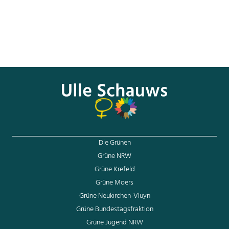
unserer Gesellschaft hier abbildet. Wir wollen das kreative
Potenzial von Frauen nicht verpassen.
Vielen Dank.
(Beifall beim BÜNDNIS 90/DIE GRÜNEN und bei der
LINKEN)
Die Grünen
Grüne NRW
Grüne Krefeld
Grüne Moers
Grüne Neukirchen-Vluyn
Grüne Bundestagsfraktion
Grüne Jugend NRW