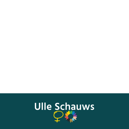
Den gesamten Artikel in monopol können Sie
hier
nachlesen
.
Die Grünen-Abgeordnete Ulle Schauws forderte einen
Runden Tisch, um zusammen mit Fachleuten Kriterien für
die Definition von national wertvollem Kulturgut
festzulegen. „Der Eindruck politischer Willkür wäre fatal.“
Zugleich warf sie Grütters vor, durch falsche
Kommunikation Verunsicherung in der Branche geschürt zu
haben.