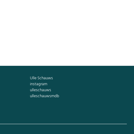
 Drogenpolitik.
rsprechen aus dem Koalitionsvertrag
kämpft, denn die Verbotspolitik ist
Ulle Schauws
instagram
ulleschauws
ulleschauwsmdb