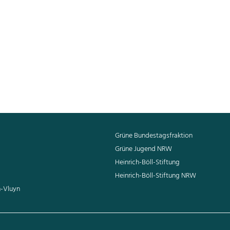
n entscheidenden Fortschritt für eine humane und moderne
ein wichtiges gesellschafts- und gesundheitspolitisches Ve
r eine humane Drogenpolitik und mehr Gesundheitsschutz ge
Grüne Bundestagsfraktion
Grüne Jugend NRW
Heinrich-Böll-Stiftung
Heinrich-Böll-Stiftung NRW
n-Vluyn