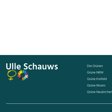
Das Cannabisgesetz markiert eine
Damit lösen wir als Ampel-Koalition 
ein. Wir Grüne haben schon lange fü
gescheitert.
Die Grünen
Grüne NRW
Grüne Krefeld
Grüne Moers
Grüne Neukirche