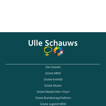
für die Bundesrepublik. Für das Denkmalensemble an der
Wilhelmshofallee von Ludwig Mies van der Rohe erhält die
Stadt 700.000 Euro für die Renovierung, um es anlässlich
des 100-jährigen Bauhausjubiläums 2019 mehr in den Blick
der Öffentlichkeit zu rücken. Ich freue mich sehr, dass es
nach der ersten Absage in Krefeld doch noch möglich war,
Fördermittel des Bundes für Kultur nach Krefeld zu holen.“
Die Grünen
Grüne NRW
Grüne Krefeld
Grüne Moers
Grüne Neukirchen-Vluyn
Grüne Bundestagsfraktion
Grüne Jugend NRW