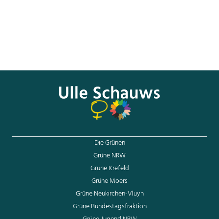
unzureichendes Entgeltgleichheitsgesetz,…), setzen wir
konsequent auf Gleichstellung. Bei der Frauenpolitik
werden uns in allen Umfragen eine hohe Kompetenz und
ein klares Profil bescheinigt. Wir sollten dies nicht
verwässern.
Die Grünen
Grüne NRW
Grüne Krefeld
Grüne Moers
Grüne Neukirchen-Vluyn
Grüne Bundestagsfraktion