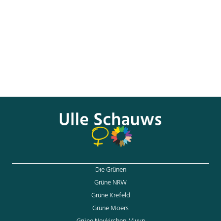
zu Ressourcen, zu Land und Krediten. Die Entführung von
über 200 jungen Frauen und Mädchen in Nigeria, das
Attentat auf die Schülerin Malala in Pakistan oder die
brutale Vergewaltigung und Ermordung einer jungen Frau
in Indien schaffen es hier und da in die Schlagzeilen der
Weltöffentlichkeit. Doch viel zu oft folgt nichts auf den
medialen Aufschrei. Viel zu wenig werden die strukturellen
Ursachen von Armut und Gewalt, die Machtunterschiede
und Dominanzverhältnisse thematisiert.
Die Grünen
Grüne NRW
Grüne Krefeld
Grüne Moers