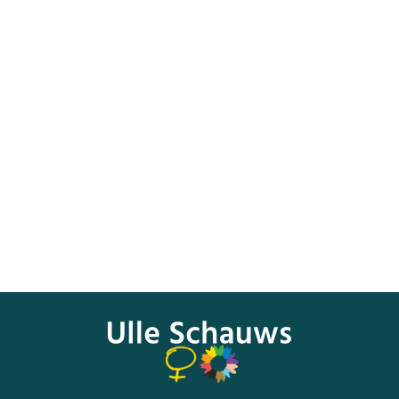
Das Milliardengeschäft mit geplünderten und geraubten
Kulturgütern boomt. Nach Einschätzung der Unesco steht
dieser Handel inzwischen an dritter Stelle der
internationalen Kriminalität – gleich hinter Waffen und
Drogen. Deutschland plant ein neues Gesetz, das
Kulturgüter besser schützen soll.
Das Video findet sich
hier:
http://www.dw.de/raubkunst-ist-überall/av-
18123403