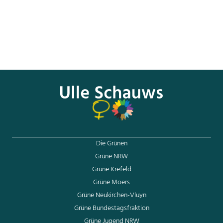
Für die jungen Asylantragsteller*innen ist es schwer
auszuhalten, dass die Verfahren oft sehr lange dauern. Sie
müssen deshalb lange auf die Chance warten, die regulären
Deutsch- und Integrationskurse zu besuchen. Die
Hängepartien sind enttäuschend und auch für die
Unterstützer*innen frustrierend.
Die Grünen
Grüne NRW
Grüne Krefeld
Grüne Moers
Grüne Neukirchen-Vluyn
Grüne Bundestagsfraktion
Grüne Jugend NRW