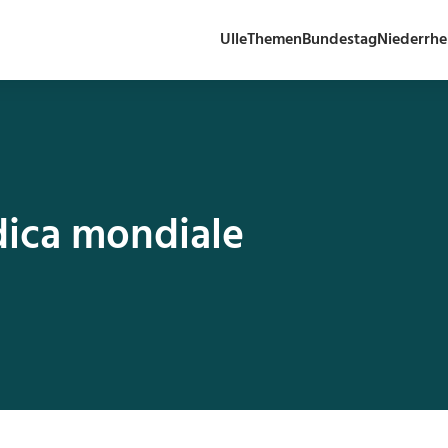
Ulle
Themen
Bundestag
Niederrhe
ica mondiale