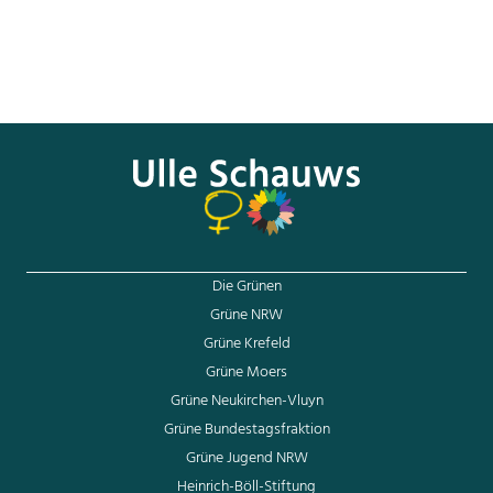
dieses Gesetz bei einer Klage gegen den Arbeitgeber
alleine. Hier hätte ein Verbandsklagerecht Not getan“, so
Schauws weiter.
Den gesamten Artikel von Melanie Reinsch in der Berliner
Zeitung können Sie
hier nachlesen
.
Die Grünen
Grüne NRW
Grüne Krefeld
Grüne Moers
Grüne Neukirchen-Vluyn
Grüne Bundestagsfraktion
Grüne Jugend NRW
Heinrich-Böll-Stiftung