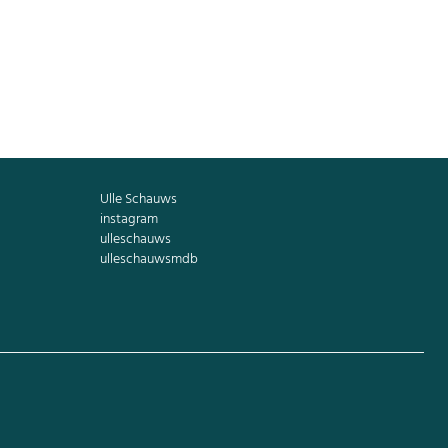
äume im Stadtgebiet zu pflanzen und
O2-Bilanz von Krefeld, sondern
uchbaums picknicken können.
Ulle Schauws
instagram
ulleschauws
ulleschauwsmdb