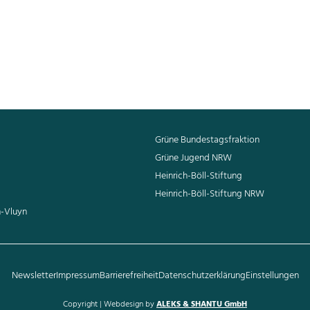
ume für Krefeld“ hat es mittlerweile vollbracht fast 1700 B
eicht. Die neu gepflanzten Bäume verbessern nicht nur die C
nem schöneren Stadtbild bei.
wir hier hoffentlich gemeinsam im Schatten des Taschent
Grüne Bundestagsfraktion
Grüne Jugend NRW
Heinrich-Böll-Stiftung
Heinrich-Böll-Stiftung NRW
n-Vluyn
Newsletter
Impressum
Barrierefreiheit
Datenschutzerklärung
Einstellungen
Copyright | Webdesign by
ALEKS & SHANTU GmbH