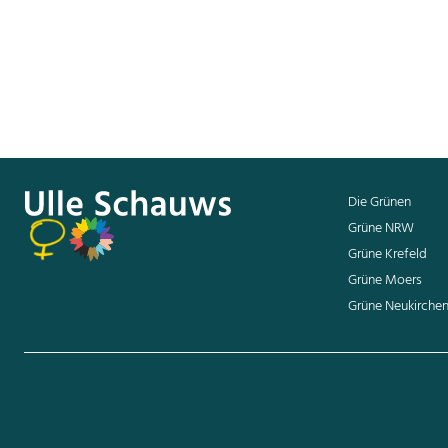
Die Werkhaus e.V.-Initiative „3333 Bä
somit bereits über 50% des Ziels err
tragen auch zur Biodiversität und ei
Und in spätestens 10 Jahren werden 
Die Grünen
Grüne NRW
Grüne Krefeld
Grüne Moers
Grüne Neukirche